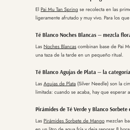
El
Pai Mu Tan Spring
se recolecta en las prim
ligeramente afrutado y muy vivo. Para los qu
Té Blanco Noches Blancas — mezcla flora
Las
Noches Blancas
combinan base de Pai Mu T
una taza de la tarde en un pequeño ritual.
Té Blanco Agujas de Plata — la categorí
Las
Agujas de Plata
(Silver Needle) son la cim
limitada: cuando se acaba, hay que esperar a
Pirámides de Té Verde y Blanco Sorbete 
Las
Pirámides Sorbete de Mango
mezclan bas
en un litro de agua fría y deja reposar 8 hora