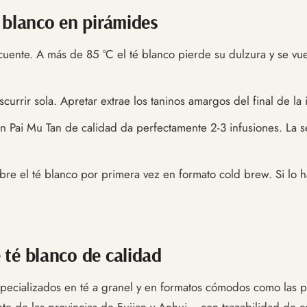
 blanco en pirámides
cuente. A más de 85 °C el té blanco pierde su dulzura y se vu
currir sola. Apretar extrae los taninos amargos del final de la 
 Pai Mu Tan de calidad da perfectamente 2-3 infusiones. La se
e el té blanco por primera vez en formato cold brew. Si lo h
té blanco de calidad
ecializados en té a granel y en formatos cómodos como las p
e de las provincias de Fujian y Anhui— con trazabilidad de co