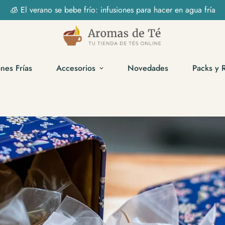
🧊 El verano se bebe frío: infusiones para hacer en agua fría
ones Frías
Accesorios
Novedades
Packs y 