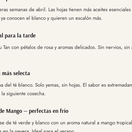
eras semanas de abril. Las hojas tienen más aceites esenciales
e ya conocen el blanco y quieren un escalón más.
l para la tarde
an con pétalos de rosa y aromas delicados. Sin nervios, sin a
a más selecta
a del té blanco. Solo yemas, sin hojas. El sabor es extremadame
 la siguiente cosecha.
de Mango — perfectas en frío
e de té verde y blanco con un aroma natural a mango tropical
s en la nevera. Ideal para el verano.