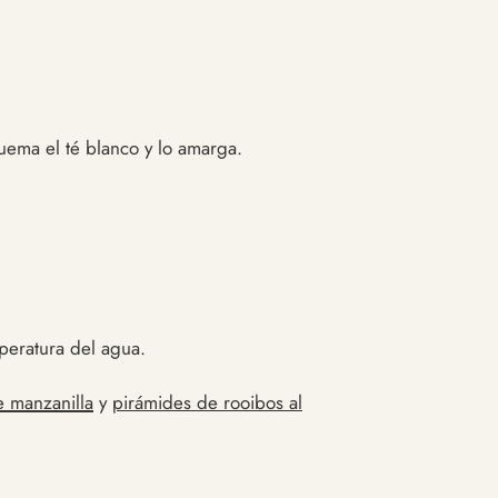
uema el té blanco y lo amarga.
mperatura del agua.
e manzanilla
y
pirámides de rooibos al