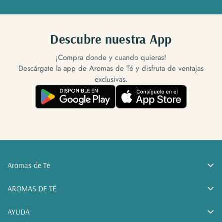
Descubre nuestra App
¡Compra donde y cuando quieras!
Descárgate la app de Aromas de Té y disfruta de ventajas
exclusivas.
Aromas de Té
Tu tienda de tés online. Tés, cafés e infusiones a granel y
AROMAS DE TÉ
accesorios para el té, desde Sonseca (Toledo).
Sobre nosotros
AYUDA