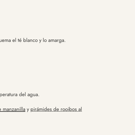
uema el té blanco y lo amarga.
mperatura del agua.
e manzanilla
y
pirámides de rooibos al