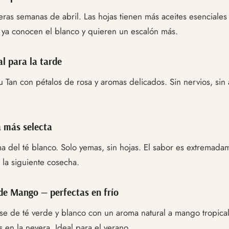
eras semanas de abril. Las hojas tienen más aceites esenciales
e ya conocen el blanco y quieren un escalón más.
l para la tarde
an con pétalos de rosa y aromas delicados. Sin nervios, sin a
a más selecta
a del té blanco. Solo yemas, sin hojas. El sabor es extremadame
 la siguiente cosecha.
de Mango — perfectas en frío
e de té verde y blanco con un aroma natural a mango tropical
s en la nevera. Ideal para el verano.