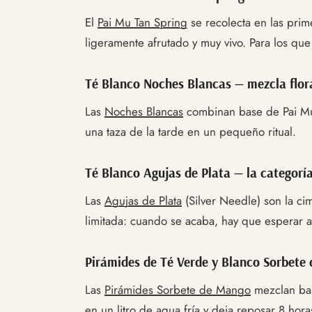
El
Pai Mu Tan Spring
se recolecta en las prim
ligeramente afrutado y muy vivo. Para los qu
Té Blanco Noches Blancas — mezcla flora
Las
Noches Blancas
combinan base de Pai Mu T
una taza de la tarde en un pequeño ritual.
Té Blanco Agujas de Plata — la categorí
Las
Agujas de Plata
(Silver Needle) son la cim
limitada: cuando se acaba, hay que esperar a
Pirámides de Té Verde y Blanco Sorbete 
Las
Pirámides Sorbete de Mango
mezclan bas
en un litro de agua fría y deja reposar 8 hora