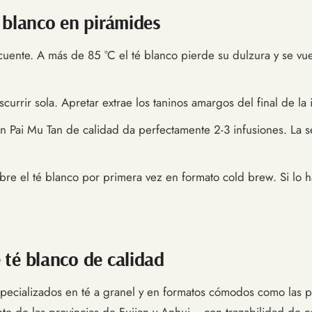
 blanco en pirámides
cuente. A más de 85 °C el té blanco pierde su dulzura y se vu
currir sola. Apretar extrae los taninos amargos del final de la 
 Pai Mu Tan de calidad da perfectamente 2-3 infusiones. La se
e el té blanco por primera vez en formato cold brew. Si lo h
té blanco de calidad
ecializados en té a granel y en formatos cómodos como las p
e de las provincias de Fujian y Anhui— con trazabilidad de co