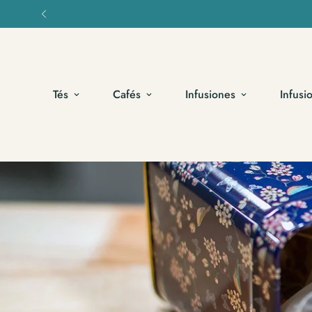
🧊 El verano se bebe frío: infusiones
Tés
Cafés
Infusiones
Infusi