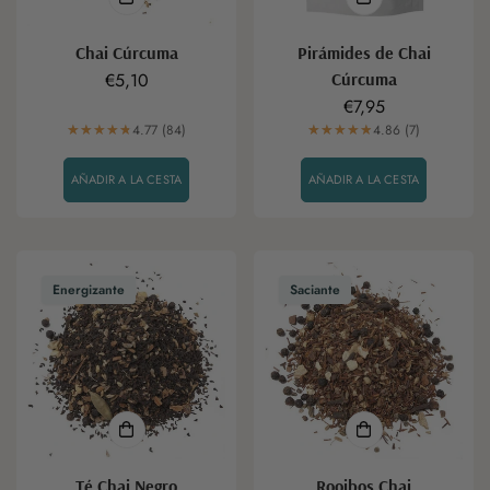
Chai Cúrcuma
Pirámides de Chai
Precio
€5,10
Cúrcuma
regular
Precio
€7,95
4.77 (84)
regular
4.86 (7)
AÑADIR A LA CESTA
AÑADIR A LA CESTA
Energizante
Saciante
Té Chai Negro
Rooibos Chai