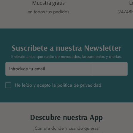
Muestra gratis
E
en todos tus pedidos
24/48h
Suscríbete a nuestra Newsletter
Entérate antes que nadie de novedades, lanzamientos y ofertas.
Suscríbete
He leído y acepto la
política de privacidad
Descubre nuestra App
¡Compra donde y cuando quieras!