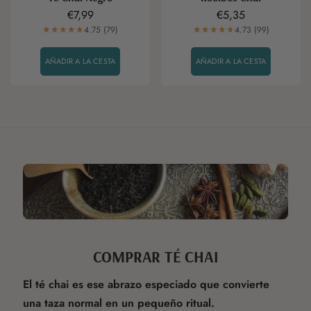
Precio
€7,99
Precio
€5,35
regular
4.75 (79)
regular
4.73 (99)
AÑADIR A LA CESTA
AÑADIR A LA CESTA
COMPRAR TÉ CHAI
El té chai es ese abrazo especiado que convierte
una taza normal en un pequeño ritual.