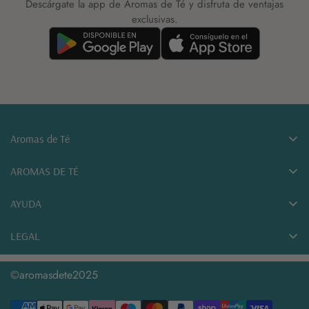
Descárgate la app de Aromas de Té y disfruta de ventajas
exclusivas.
Aromas de Té
Tu tienda de tés online. Tés, cafés e infusiones a granel y
AROMAS DE TÉ
accesorios para el té, desde Sonseca (Toledo).
Sobre nosotros
AYUDA
Blog
Políticas de envío
LEGAL
Club Aromas · Programa de puntos
Política de devoluciones
Condiciones de compra
Descarga la App
©aromasdete2025
Desistir de mi compra
Política de privacidad
Contacto
Mensajería móvil
Política de cookies