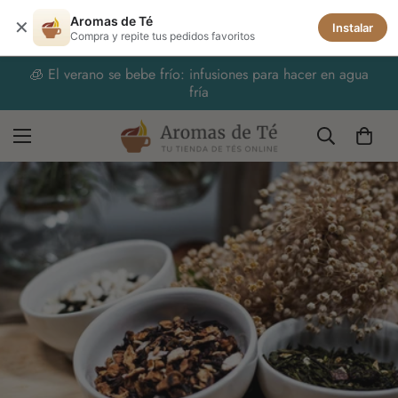
Aromas de Té
✕
Instalar
Compra y repite tus pedidos favoritos
🧊 El verano se bebe frío: infusiones para hacer en agua
fría