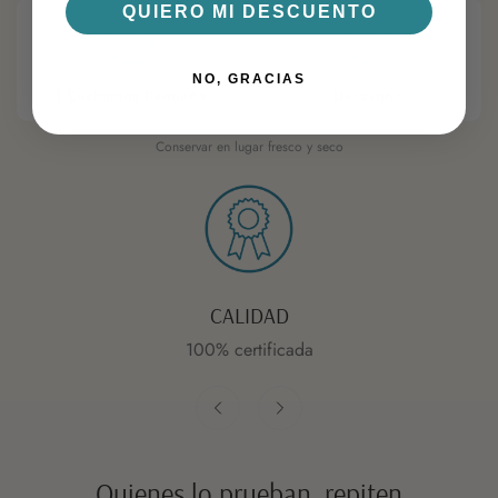
QUIERO MI DESCUENTO
CANTIDAD
MOMENTO IDEAL
NO, GRACIAS
1 Cucharada Pequeña
Desayuno
Conservar en lugar fresco y seco
CALIDAD
100% certificada
Quienes lo prueban, repiten