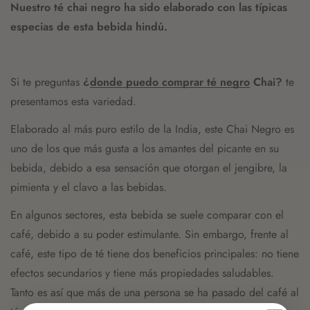
Nuestro té chai negro ha sido elaborado con las típicas
especias de esta bebida hindú.
Si te preguntas
¿
donde puedo comprar té negro
Chai?
te
presentamos esta variedad.
Elaborado al más puro estilo de la India, este Chai Negro es
uno de los que más gusta a los amantes del picante en su
bebida, debido a esa sensación que otorgan el jengibre, la
pimienta y el clavo a las bebidas.
En algunos sectores, esta bebida se suele comparar con el
café, debido a su poder estimulante. Sin embargo, frente al
café, este tipo de té tiene dos beneficios principales: no tiene
efectos secundarios y tiene más propiedades saludables.
Tanto es así que más de una persona se ha pasado del café al