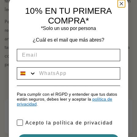
té chai. De hecho, se puede tomar tanto con agua como con
leche. ¿serás tú el siguiente en hacer el cambio?
10% EN TU PRIMERA
COMPRA*
Pero,
¿
para que sirve el té negro
Chai?
el chai, que
*Solo un uso por persona
resulta beneficioso para aquellas personas que sufren de
artritis, ya que reduce la inflamación. Otras dolencias que
¿Cuál es el mail que más abres?
también ayuda a solventar son el asma leve, contribuyendo a
combatir los síntomas o para aquellas personas que están
pensando en adelgazar.
movil
¿Cómo tomarlo?
Para cumplir con el RGPD y entender que tus datos
están seguros, debes leer y aceptar la
política de
privacidad
.
TEMPERATURA
TIEMPO
Acepto la política de privacidad
100ºC
3-4 min