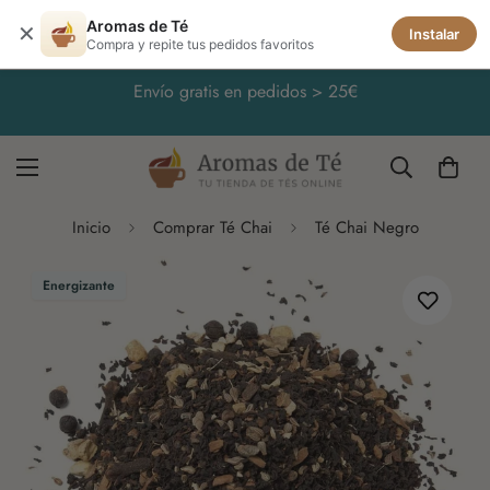
Aromas de Té
✕
Instalar
Compra y repite tus pedidos favoritos
Envío gratis en pedidos > 25€
Inicio
Comprar Té Chai
Té Chai Negro
Energizante