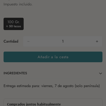
regular
Impuesto incluido.
100 Gr.
Variante
≈ 50 tazas
Agotada
O
No
Cantidad
Disponible
Añadir a la cesta
INGREDIENTES
Entrega estimada para: viernes, 7 de agosto (solo península)
Té negro
Clavo
Canela
Pimienta negra
Anís
Achicoria
Comprados juntos habitualmente