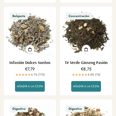
Relajante
Concentración
Infusión Dulces Sueños
Té Verde Ginseng Pasión
Precio
€7,79
Precio
€8,75
regular
4.74 (175)
regular
4.88 (74)
AÑADIR A LA CESTA
AÑADIR A LA CESTA
Digestivo
Digestivo