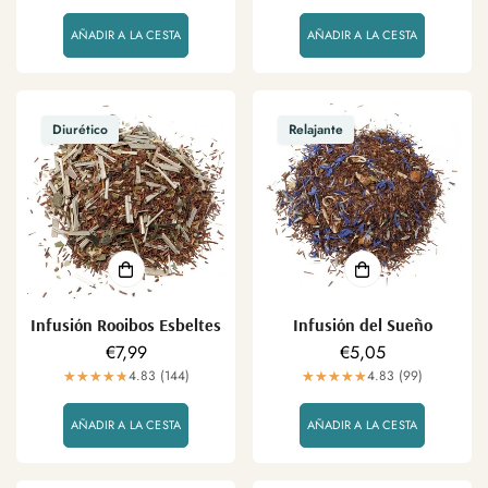
AÑADIR A LA CESTA
AÑADIR A LA CESTA
Diurético
Relajante
Infusión Rooibos Esbeltes
Infusión del Sueño
Precio
€7,99
Precio
€5,05
regular
4.83 (144)
regular
4.83 (99)
AÑADIR A LA CESTA
AÑADIR A LA CESTA