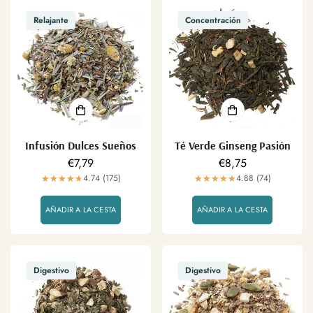
Relajante
Concentración
Infusión Dulces Sueños
Té Verde Ginseng Pasión
Precio
€7,79
Precio
€8,75
regular
4.74 (175)
regular
4.88 (74)
AÑADIR A LA CESTA
AÑADIR A LA CESTA
Digestivo
Digestivo