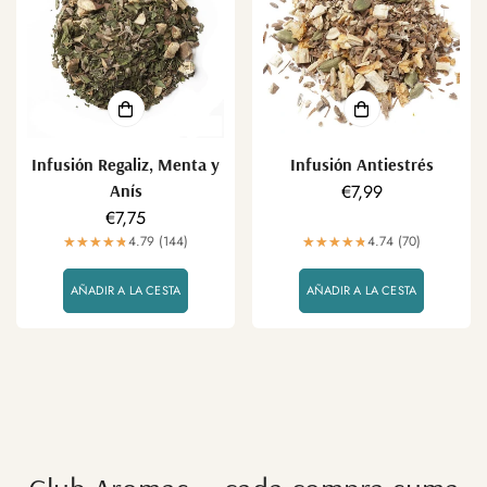
Infusión Regaliz, Menta y
Infusión Antiestrés
Anís
Precio
€7,99
Precio
€7,75
regular
regular
4.79 (144)
4.74 (70)
AÑADIR A LA CESTA
AÑADIR A LA CESTA