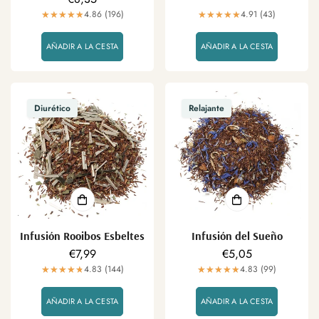
mismos nos seguirás encontrando.
regular
4.86 (196)
4.91 (43)
AÑADIR A LA CESTA
AÑADIR A LA CESTA
Diurético
Relajante
Infusión Rooibos Esbeltes
Infusión del Sueño
Precio
€7,99
Precio
€5,05
regular
4.83 (144)
regular
4.83 (99)
AÑADIR A LA CESTA
AÑADIR A LA CESTA