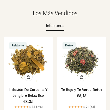
Los Más Vendidos
Infusiones
Relajante
Detox
Infusión De Cúrcuma Y
Té Rojo y Té Verde Detox
Jengibre Relax Eco
Precio
€5,15
Precio
€8,35
regular
regular
4.86 (196)
4.91 (43)