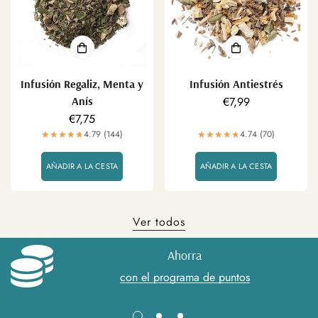
Infusión Regaliz, Menta y
Infusión Antiestrés
Anís
Precio
€7,99
Precio
€7,75
regular
regular
4.79 (144)
4.74 (70)
AÑADIR A LA CESTA
AÑADIR A LA CESTA
Ver todos
Ahorra
con el programa de puntos