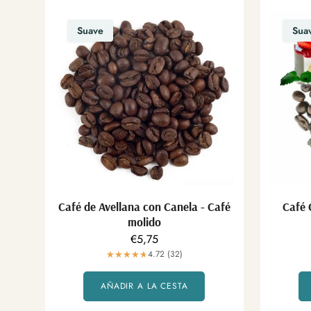
Suave
Sua
Café de Avellana con Canela - Café
Café 
molido
Precio
€5,75
regular
4.72 (32)
AÑADIR A LA CESTA