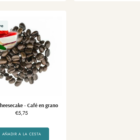
ve
heesecake - Café en grano
Precio
€5,75
regular
AÑADIR A LA CESTA