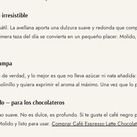
irresistible
átil. La avellana aporta una dulzura suave y redonda que com
mera taza del día se convierta en un pequeño placer. Molido, c
rampa
so de verdad, y lo mejor es que no lleva azúcar ni nata añadid
inillo y quiera exprimir el aroma al máximo. Una vez que lo pru
do — para los chocolateros
 suave. No es dulce, es profundo. Si te gusta el café negro 
olido y listo para usar.
Comprar Café Espresso Latte Chocola