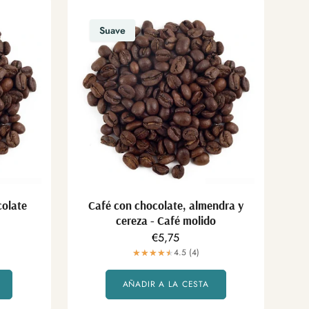
Suave
colate
Café con chocolate, almendra y
cereza - Café molido
Precio
€5,75
regular
4.5 (4)
AÑADIR A LA CESTA