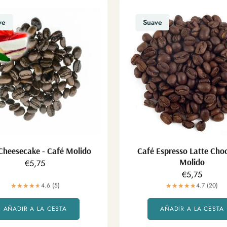
ve
Suave
Cheesecake - Café Molido
Café Espresso Latte Cho
Molido
Precio
€5,75
Precio
€5,75
regular
4.6 (5)
regular
4.7 (20)
AÑADIR A LA CESTA
AÑADIR A LA CESTA