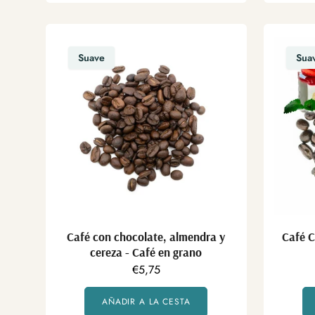
Suave
Sua
Café con chocolate, almendra y
Café C
cereza - Café en grano
Precio
€5,75
regular
AÑADIR A LA CESTA