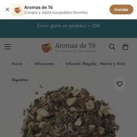
Aromas de Té
✕
Instalar
Compra y repite tus pedidos favoritos
🧊 El verano se bebe frío: infusiones para hacer
fría
Inicio
Infusiones
Infusión Regaliz, Menta y Anís
Digestivo