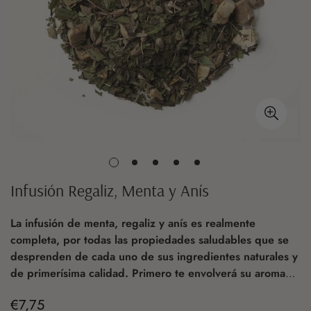
Infusión Regaliz, Menta y Anís
La infusión de menta, regaliz y anís es realmente
completa, por todas las propiedades saludables que se
desprenden de cada uno de sus ingredientes naturales y
de primerísima calidad. Primero te envolverá su aroma
que combina a la perfección los tres sabores, para
€7,75
Precio
culminar con un sabor fresco y agradable. Muy digestiva