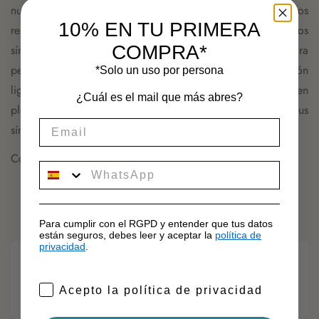
nuestro cuerpo. La tos, los dolores de garganta y los
10% EN TU PRIMERA
resfriados, también mejoran gracias al regalíz, así como los
COMPRA*
síntomas de la gripe. Del mismo modo, se recomienda para
personas que estén pasando por algún periodo de depresión
*Solo un uso por persona
ligera, así como para aquellas mujeres que se encuentren en
¿Cuál es el mail que más abres?
plena menopausia y quieran reducir, de forma natural, sus
síntomas.
Compra tu infusión en
Aromas de té
.
movil
¿Cómo tomarlo?
Para cumplir con el RGPD y entender que tus datos
están seguros, debes leer y aceptar la
política de
privacidad
.
Acepto la política de privacidad
TEMPERATURA
TIEMPO
100ºC
5-7 min