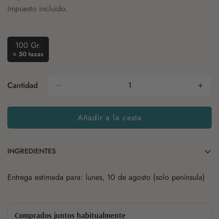
regular
Impuesto incluido.
100 Gr.
Variante
≈ 50 tazas
Agotada
O
No
Cantidad
Disponible
Añadir a la cesta
INGREDIENTES
Entrega estimada para: lunes, 10 de agosto (solo península)
Menta
Regaliz
Anís
Comprados juntos habitualmente