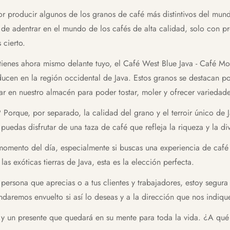
or producir algunos de los granos de café más distintivos del mund
de adentrar en el mundo de los cafés de alta calidad, solo con pr
 cierto.
tienes ahora mismo delante tuyo, el Café West Blue Java - Café Mo
cen en la región occidental de Java. Estos granos se destacan por
tar en nuestro almacén para poder tostar, moler y ofrecer variedad
Porque, por separado, la calidad del grano y el terroir único de J
puedas disfrutar de una taza de café que refleja la riqueza y la di
r momento del día, especialmente si buscas una experiencia de ca
as exóticas tierras de Java, esta es la elección perfecta.
persona que aprecias o a tus clientes y trabajadores, estoy segura
daremos envuelto si así lo deseas y a la dirección que nos indiqu
o y un presente que quedará en su mente para toda la vida. ¿A qué