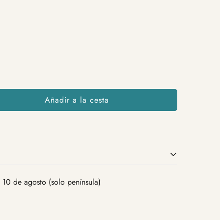
Añadir a la cesta
Café de la variedad arábica con
 10 de agosto (solo península)
tueste 100% natural.