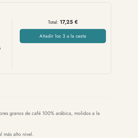
17,25 €
Total:
Añadir los 3 a la cesta
é
jores granos de café 100% arábica, molidos a la
l más alto nivel.