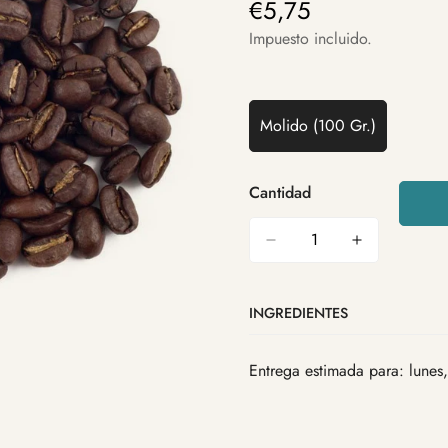
€5,75
Precio
regular
Impuesto incluido.
Molido (100 Gr.)
Variante
Agotada
O
Cantidad
No
Disponible
INGREDIENTES
Entrega estimada para: lunes,