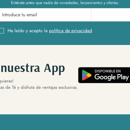
Entérate antes que nadie de novedades, lanzamientos y ofertas.
Suscríbete
He leído y acepto la
política de privacidad
 nuestra App
uieras!
s de Té y disfruta de ventajas exclusivas.