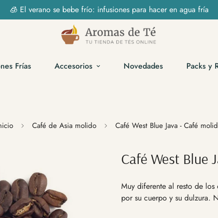
🧊 El verano se bebe frío: infusiones para hacer en agua fría
ones Frías
Accesorios
Novedades
Packs y 
nicio
Café de Asia molido
Café West Blue Java - Café moli
Café West Blue J
Muy diferente al resto de los
por su cuerpo y su dulzura. 