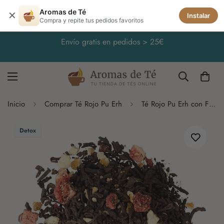
Aromas de Té
✕
Instalar
Compra y repite tus pedidos favoritos
Envío gratis en pedidos > 25€
Inicio
Comprar Té Rojo Pu Erh
Té Rojo Pu Erh con Fresa, Naranja y Vainilla
Detox