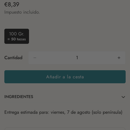
€8,39
Precio
regular
Impuesto incluido.
100 Gr.
Variante
≈ 50 tazas
Agotada
O
No
Cantidad
Disponible
Añadir a la cesta
INGREDIENTES
Entrega estimada para: viernes, 7 de agosto (solo península)
Pu erh
Trozos de fresa
Piel de naranja
Aroma.