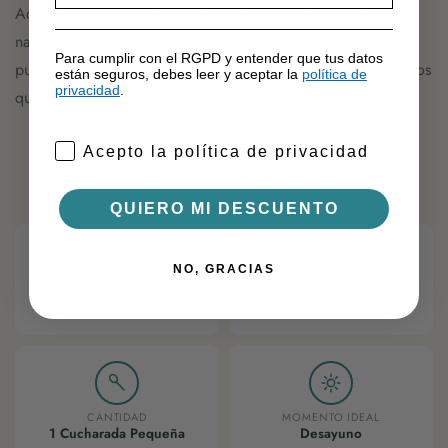
Además, las combinaciones de este Pu erh (Té rojo) con
naranja, fresas y vainilla son innumerables. Lo mejor que
Para cumplir con el RGPD y entender que tus datos
puedes hacer es probarlo con lo que se te ocurra y contarnos
están seguros, debes leer y aceptar la
política de
privacidad
.
que te ha parecido.
Acepto la política de privacidad
¿Cómo tomarlo?
QUIERO MI DESCUENTO
NO, GRACIAS
TEMPERATURA
TIEMPO
100ºC
3-4 min
CANTIDAD
MOMENTO IDEAL
1 Cucharada Pequeña
Desayuno