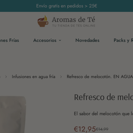
Envío gratis en pedidos > 25€
ones Frías
Accesorios
Novedades
Packs y 
o
Infusiones en agua fría
Refresco de melocotón. EN AGUA
Refresco de mel
El sabor del melocotón que l
€12,95
€14,99
Precio
Precio