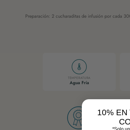
Preparación: 2 cucharaditas de infusión por cada 300
TEMPERATURA
Agua Fría
10% EN
C
*Solo un