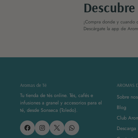
Descubre
¡Compra donde y cuando q
Descárgate la app de Aroma
Aromas de Té
AROMAS D
Tu tienda de tés online. Tés, cafés e
Sobre nos
infusiones a granel y accesorios para el
Blog
té, desde Sonseca (Toledo).
Club Arom
Descarga 