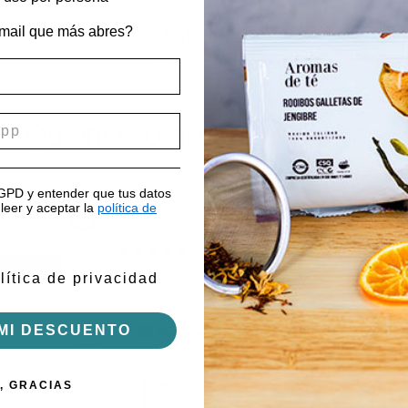
SABORES
 mail que más abres?
Únicos y exclusivos
Quienes lo prueban, repiten
RGPD y entender que tus datos
leer y aceptar la
política de
lítica de privacidad
MI DESCUENTO
, GRACIAS