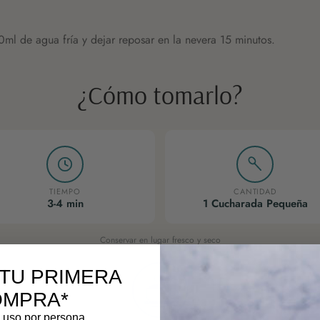
ml de agua fría y dejar reposar en la nevera 15 minutos.
¿Cómo tomarlo?
TIEMPO
CANTIDAD
3-4 min
1 Cucharada Pequeña
Conservar en lugar fresco y seco
 TU PRIMERA
OMPRA*
 uso por persona