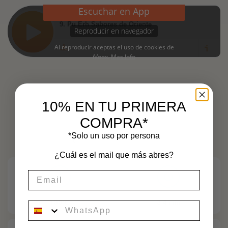
10% EN TU PRIMERA
COMPRA*
¿Cómo tomarlo?
*Solo un uso por persona
¿Cuál es el mail que más abres?
TEMPERATURA
TIEMPO
100ºC
3-4 min
movil