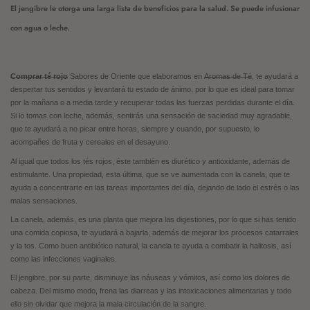
El jengibre le otorga una larga lista de beneficios para la salud.
Se puede infusionar
con agua o leche.
Comprar té rojo
Sabores de Oriente que elaboramos en
Aromas de Té
, te ayudará a
despertar tus sentidos y levantará tu estado de ánimo, por lo que es ideal para tomar
por la mañana o a media tarde y recuperar todas las fuerzas perdidas durante el día.
Si lo tomas con leche, además, sentirás una sensación de saciedad muy agradable,
que te ayudará a no picar entre horas, siempre y cuando, por supuesto, lo
acompañes de fruta y cereales en el desayuno.
Al igual que todos los tés rojos, éste también es diurético y antioxidante, además de
estimulante. Una propiedad, esta última, que se ve aumentada con la canela, que te
ayuda a concentrarte en las tareas importantes del día, dejando de lado el estrés o las
malas sensaciones.
La canela, además, es una planta que mejora las digestiones, por lo que si has tenido
una comida copiosa, te ayudará a bajarla, además de mejorar los procesos catarrales
y la tos. Como buen antibiótico natural, la canela te ayuda a combatir la halitosis, así
como las infecciones vaginales.
El jengibre, por su parte, disminuye las náuseas y vómitos, así como los dolores de
cabeza. Del mismo modo, frena las diarreas y las intoxicaciones alimentarias y todo
ello sin olvidar que mejora la mala circulación de la sangre.