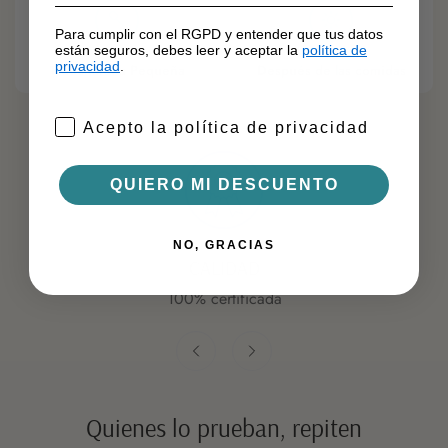
Para cumplir con el RGPD y entender que tus datos
están seguros, debes leer y aceptar la
política de
CANTIDAD
MOMENTO IDEAL
privacidad
.
1 Cucharada Pequeña
Después de las comidas
Conservar en lugar fresco y seco
Acepto la política de privacidad
QUIERO MI DESCUENTO
NO, GRACIAS
CALIDAD
100% certificada
Quienes lo prueban, repiten