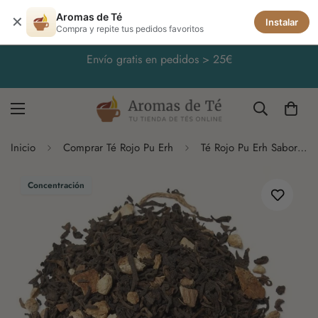
Aromas de Té
✕
Instalar
Compra y repite tus pedidos favoritos
Envío gratis en pedidos > 25€
Inicio
Comprar Té Rojo Pu Erh
Té Rojo Pu Erh Sabores de Oriente
Concentración