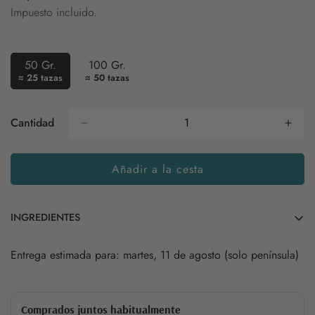
regular
Impuesto incluido.
50 Gr.
100 Gr.
Variante
Variante
≈ 25 tazas
≈ 50 tazas
Agotada
Agotada
O
O
No
No
Cantidad
Disponible
Disponible
Añadir a la cesta
INGREDIENTES
Entrega estimada para: martes, 11 de agosto (solo península)
pu erh
Canela
Cáscara de naranja
Vainilla
Jengibre
Aromas
Comprados juntos habitualmente