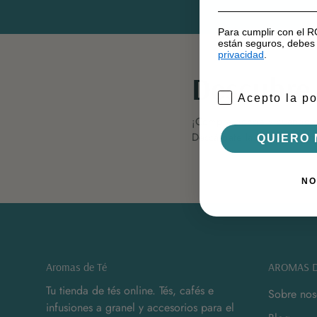
Para cumplir con el 
están seguros, debes 
privacidad
.
Descubre
Acepto la po
¡Compra donde y cuando q
Descárgate la app de Aroma
QUIERO 
NO
Aromas de Té
AROMAS D
Tu tienda de tés online. Tés, cafés e
Sobre nos
infusiones a granel y accesorios para el