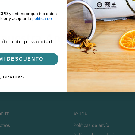
RGPD y entender que tus datos
leer y aceptar la
política de
 nuestra App
lítica de privacidad
uieras!
s de Té y disfruta de ventajas exclusivas.
MI DESCUENTO
, GRACIAS
E TÉ
AYUDA
otros
Políticas de envío