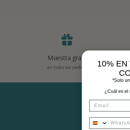
Muestra gratis
10% EN
en todos tus pedidos
C
*Solo un
¿Cuál es el
movil