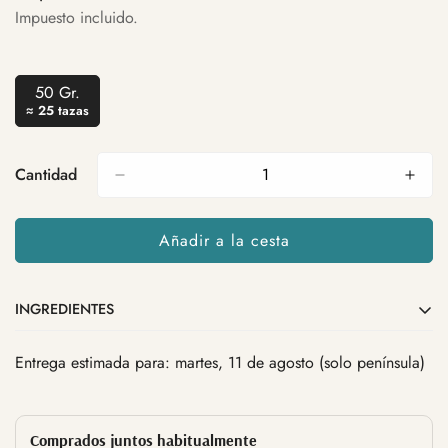
regular
Impuesto incluido.
50 Gr.
Variante
≈ 25 tazas
Agotada
O
No
Cantidad
Disponible
Añadir a la cesta
INGREDIENTES
Entrega estimada para: martes, 11 de agosto (solo península)
Artemisa
Comprados juntos habitualmente