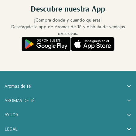
Descubre nuestra App
¡Compra donde y cuando quieras!
Descárgate la app de Aromas de Té y disfruta de ventajas
exclusivas.
Aromas de Té
Tu tienda de tés online. Tés, cafés e infusiones a granel y
AROMAS DE TÉ
accesorios para el té, desde Sonseca (Toledo).
Sobre nosotros
AYUDA
Blog
Políticas de envío
LEGAL
Club Aromas · Programa de puntos