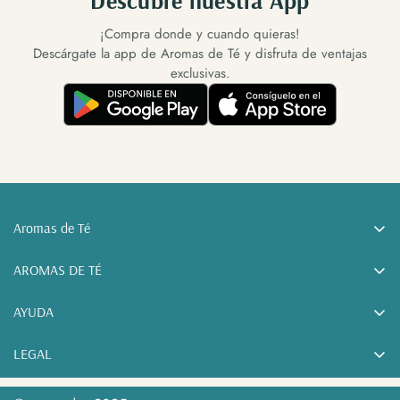
Descubre nuestra App
¡Compra donde y cuando quieras!
Descárgate la app de Aromas de Té y disfruta de ventajas
exclusivas.
Aromas de Té
Tu tienda de tés online. Tés, cafés e infusiones a granel y
AROMAS DE TÉ
accesorios para el té, desde Sonseca (Toledo).
Sobre nosotros
AYUDA
Blog
Políticas de envío
LEGAL
Club Aromas · Programa de puntos
Política de devoluciones
Condiciones de compra
Descarga la App