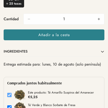
Variante
≈ 25 tazas
Agotada
O
No
Cantidad
Disponible
Añadir a la cesta
INGREDIENTES
Entrega estimada para: lunes, 10 de agosto (solo península)
Té amarillo
Ph
Té verde
Salis
Trozos de melocotón
Flor de girasol
Comprados juntos habitualmente
Pai mu tan
Flor de jazmin
Este producto: Té Amarillo Suspiros del Amanecer
Aroma natural
€5,25
Té Verde y Blanco Sorbete de Fresa