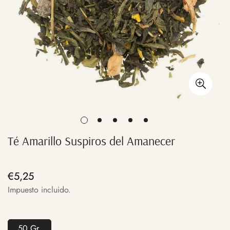
Té Amarillo Suspiros del Amanecer
€5,25
Precio
regular
Impuesto incluido.
50 Gr.